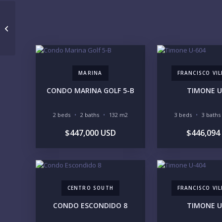
CASA WENDY
MARINA
FRANCISCO VI
CONDO MARINA GOLF 5-B
TIMONE U
2 beds
2 baths
132 m2
3 beds
3 baths
$447,000 USD
$446,094
CENTRO SOUTH
FRANCISCO VI
CONDO ESCONDIDO 8
TIMONE U