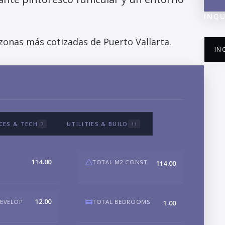
INQU
zonas más cotizadas de Puerto Vallarta.
IN
NA
CES & TECH
UTILITIES & BUILD
7
11
EM
114.00
TOTAL M2 CONST
114.00
PH
12.00
DEVELOP
TOTAL BEDROOMS
1.00